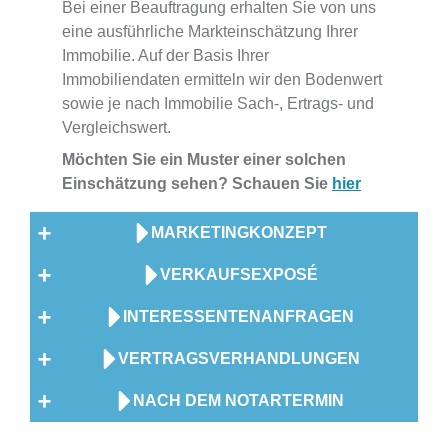
Bei einer Beauftragung erhalten Sie von uns
eine ausführliche Markteinschätzung Ihrer
Immobilie. Auf der Basis Ihrer
Immobiliendaten ermitteln wir den Bodenwert
sowie je nach Immobilie Sach-, Ertrags- und
Vergleichswert.
Möchten Sie ein Muster einer solchen
Einschätzung sehen? Schauen Sie
hier
MARKETINGKONZEPT
VERKAUFSEXPOSÉ
Mit welchem Preis passt Ihre Immobilie in den
Markt? Und welches Konzept passt zu Ihrer
INTERESSENTENANFRAGEN
Für die Veröffentlichung des
Immobilie (z.B. Verkaufsschild, Printmedien,
Immobilienangebotes erstellen wir ein
VERTRAGSVERHANDLUNGEN
Internet, Direktansprachen vorgemerkter
Die Bearbeitung aller eingehenden Anfragen
professionelles Exposé – eine optimale
Kunden und mehr)
erfolgt über unser Büro. Wir machen eine
NACH DEM NOTARTERMIN
Präsentation mit Fotos, Luftaufnahmen
Wir prüfen eingehende Gebote inkl.
Aufbau eines digitalen Datenraums, damit die
Vorprüfung der Interessenten, kümmern uns
(sofern möglich) sowie 360-Grad-
Bonitätsprüfung und führen die
notwendigen Immobilienunterlagen (z.B.
um den Zugang zum elektronischen