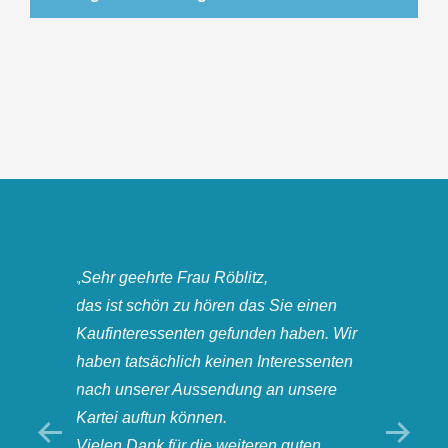
f
„Sehr geehrte Frau Röblitz,
„Wir m
mal
das ist schön zu hören das Sie einen
herzli
eregt
Kaufinteressenten gefunden haben. Wir
ausge
haben tatsächlich keinen Interessenten
zum Ka
nach unserer Aussendung an unsere
Heiner
Kartei auftun können.
sind S
Vielen Dank für die weiteren guten